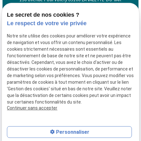
Le secret de nos cookies ?
Le respect de votre vie privée
Lundi au vendredi : 09:00 - 12:00 et 14:00 - 19:00
Mercredi : 09:00 - 12:00 et 14:00 - 18:00
Notre site utilise des cookies pour améliorer votre expérience
de navigation et vous offrir un contenu personnalisé. Les
cookies strictement nécessaires sont essentiels au
fonctionnement de base de notre site et ne peuvent pas être
Siret :
90103718400016
désactivés. Cependant, vous avez le choix d'activer ou de
Mentions légales
désactiver les cookies de personnalisation, de performance et
de marketing selon vos préférences. Vous pouvez modifier vos
Politique de
Gestion
paramètres de cookies à tout moment en cliquant sur le lien
confidentialité
des
'Gestion des cookies' situé en bas de notre site. Veuillez noter
cookies
que la désactivation de certains cookies peut avoir un impact
sur certaines fonctionnalités du site.
Plan du site
Continuer sans accepter
Personnaliser