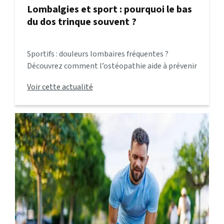
Lombalgies et sport : pourquoi le bas
du dos trinque souvent ?
Sportifs : douleurs lombaires fréquentes ?
Découvrez comment l’ostéopathie aide à prévenir
et soulager les lombalgies, pour continuer à
Voir cette actualité
performer sans douleur.