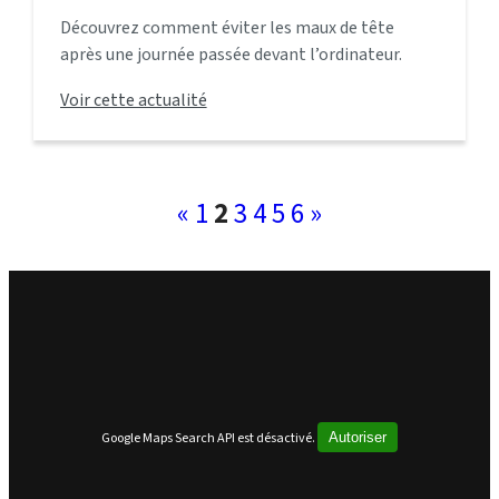
Découvrez comment éviter les maux de tête
après une journée passée devant l’ordinateur.
Conseils pratiques, prévention et rôle de
Voir cette actualité
l’ostéopathie pour un soulagement durable.
«
1
2
3
4
5
6
»
Google Maps Search API est désactivé.
Autoriser