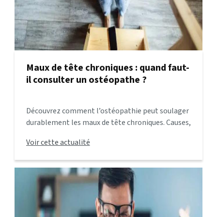
Maux de tête chroniques : quand faut-
il consulter un ostéopathe ?
Découvrez comment l’ostéopathie peut soulager
durablement les maux de tête chroniques. Causes,
bienfaits de l’ostéopathie et conseils pour
Voir cette actualité
prévenir ces douleurs.