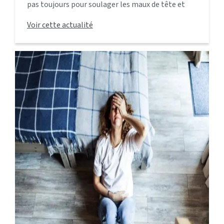
pas toujours pour soulager les maux de tête et
comment l'ostéopathie peut traiter la cause
Voir cette actualité
sous-jacente pour un soulagement durable.