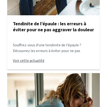
Tendinite de l’épaule : les erreurs à
éviter pour ne pas aggraver la douleur
Souffrez-vous d’une tendinite de l’épaule ?
Découvrez les erreurs à éviter pour ne pas
aggraver la douleur et comment l’ostéopathie
Voir cette actualité
peut vous aider à soulager durablement cette
inflammation.