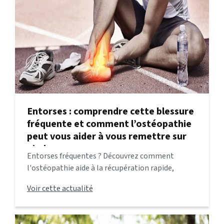
Entorses : comprendre cette blessure
fréquente et comment l’ostéopathie
peut vous aider à vous remettre sur
pied
Entorses fréquentes ? Découvrez comment
l'ostéopathie aide à la récupération rapide,
réduire la douleur et prévenir les récidives.
Voir cette actualité
Consultez à La Valette-du-Var.