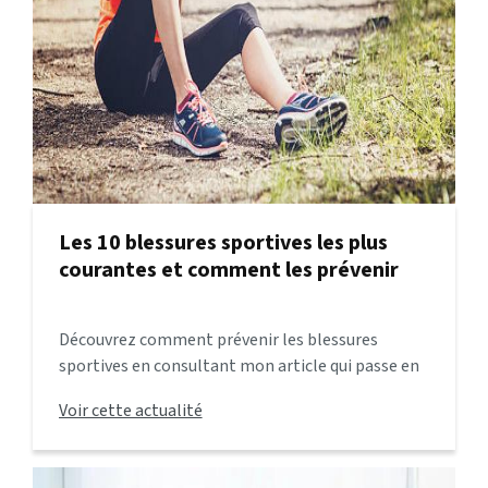
Les 10 blessures sportives les plus
courantes et comment les prévenir
Découvrez comment prévenir les blessures
sportives en consultant mon article qui passe en
revue les 10 blessures les plus courantes et
Voir cette actualité
fournit des conseils pratiques pour les éviter.
Prenez soin de votre corps et restez actif en
toute sécurité