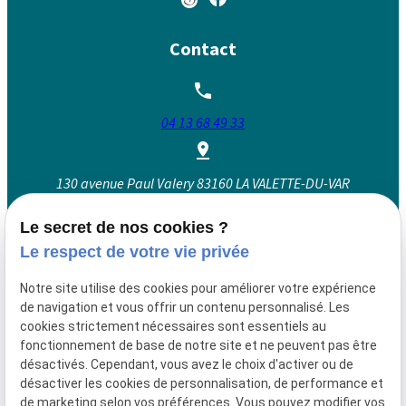
Contact
04 13 68 49 33
130 avenue Paul Valery
83160 LA VALETTE-DU-VAR
Le secret de nos cookies ?
Le respect de votre vie privée
Lundi au vendredi : 09:00 - 12:00 et 14:00 - 19:00
Mercredi : 09:00 - 12:00 et 14:00 - 18:00
Notre site utilise des cookies pour améliorer votre expérience
de navigation et vous offrir un contenu personnalisé. Les
cookies strictement nécessaires sont essentiels au
fonctionnement de base de notre site et ne peuvent pas être
Siret :
90103718400016
désactivés. Cependant, vous avez le choix d'activer ou de
Mentions légales
désactiver les cookies de personnalisation, de performance et
de marketing selon vos préférences. Vous pouvez modifier vos