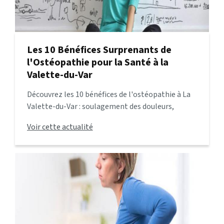
Les 10 Bénéfices Surprenants de
l'Ostéopathie pour la Santé à la
Valette-du-Var
Découvrez les 10 bénéfices de l'ostéopathie à La
Valette-du-Var : soulagement des douleurs,
réduction du stress, amélioration du sommeil et
Voir cette actualité
bien plus encore. Prenez rendez-vous pour
améliorer votre bien-être !