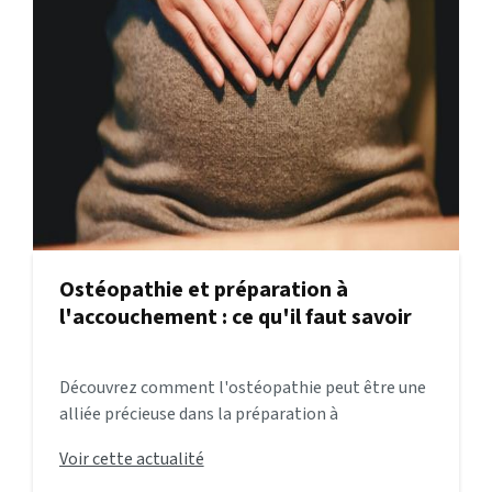
Ostéopathie et préparation à
l'accouchement : ce qu'il faut savoir
Découvrez comment l'ostéopathie peut être une
alliée précieuse dans la préparation à
l'accouchement. Je vous explique les bénéfices de
Voir cette actualité
l'ostéopathie pour la femme enceinte,