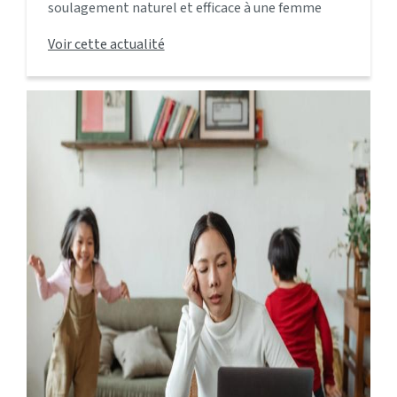
soulagement naturel et efficace à une femme
enceinte souffrant de douleurs lombaires et
Voir cette actualité
pelviennes à La Valette-du-Var. Présentation du
cas clinique ...