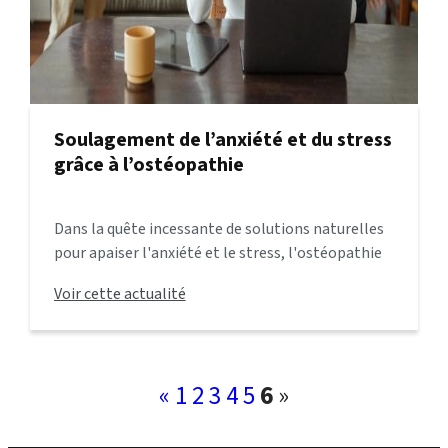
Soulagement de l’anxiété et du stress
grâce à l’ostéopathie
Dans la quête incessante de solutions naturelles
pour apaiser l'anxiété et le stress, l'ostéopathie
émerge comme une alternative prometteuse.
Voir cette actualité
Cette approche holistique gagne en popularité, ...
«
1
2
3
4
5
6
»