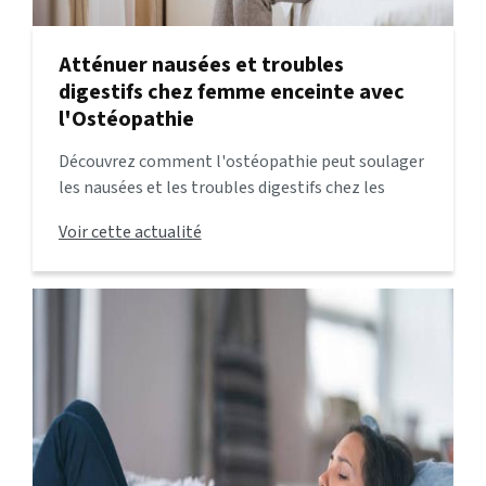
Atténuer nausées et troubles
digestifs chez femme enceinte avec
l'Ostéopathie
Découvrez comment l'ostéopathie peut soulager
les nausées et les troubles digestifs chez les
femmes enceintes. Des conseils pratiques et des
Voir cette actualité
techniques douces pour une grossesse plus
confortable.