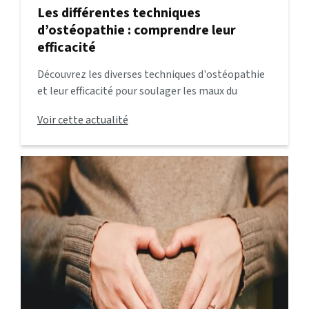
Les différentes techniques
d’ostéopathie : comprendre leur
efficacité
Découvrez les diverses techniques d'ostéopathie
et leur efficacité pour soulager les maux du
quotidien. Apprenez comment ces approches
Voir cette actualité
peuvent vous aider à retrouver équilibre et bien-
être.