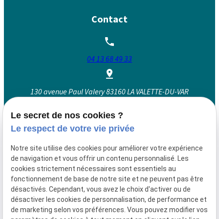
Contact
04 13 68 49 33
130 avenue Paul Valery
83160 LA VALETTE-DU-VAR
Le secret de nos cookies ?
Le respect de votre vie privée
Lundi au vendredi : 09:00 - 12:00 et 14:00 - 19:00
Mercredi : 09:00 - 12:00 et 14:00 - 18:00
Notre site utilise des cookies pour améliorer votre expérience
de navigation et vous offrir un contenu personnalisé. Les
cookies strictement nécessaires sont essentiels au
fonctionnement de base de notre site et ne peuvent pas être
Siret :
90103718400016
désactivés. Cependant, vous avez le choix d'activer ou de
Mentions légales
désactiver les cookies de personnalisation, de performance et
de marketing selon vos préférences. Vous pouvez modifier vos
Politique de
Gestion